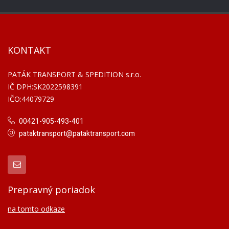
KONTAKT
PATÁK TRANSPORT & SPEDITION s.r.o.
IČ DPH:SK2022598391
IČO:44079729
00421-905-493-401
pataktransport@pataktransport.com
Prepravný poriadok
na tomto odkaze