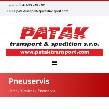
Telefón
00421-905-493-401
Email:
pataktransport@pataktransport.com
Pneuservis
Home
Services
Pneuservis