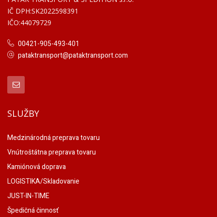
IČ DPH:SK2022598391
IČO:44079729
00421-905-493-401
pataktransport@pataktransport.com
SLUŽBY
Medzinárodná preprava tovaru
Vnútroštátna preprava tovaru
Kamiónová doprava
LOGISTIKA/Skladovanie
JUST-IN-TIME
Špedičná činnosť