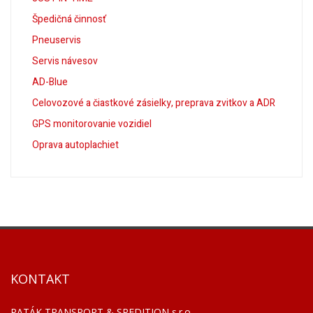
Špedičná činnosť
Pneuservis
Servis návesov
AD-Blue
Celovozové a čiastkové zásielky, preprava zvitkov a ADR
GPS monitorovanie vozidiel
Oprava autoplachiet
KONTAKT
PATÁK TRANSPORT & SPEDITION s.r.o.