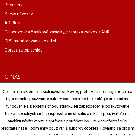
Pneuservis
Servis návesov
AD-Blue
Celovozové a čiastkové zásielky, preprava zvitkov a ADR
GPS monitorovanie vozidiel
Oprava autoplachiet
O NÁS
Spoločnosť PATÁK TRANSPORT & SPEDITION s.r.o. pôsobí na
Ceníme si súkromie našich návštevníkov. Aj preto Vás informujeme, že na
dopravnom trhu od roku 1996. Počas svojho pôsobenia na
tejto stránke používame súbory cookies a iné technológie pre správne
dopravnom trhu sa zameriava na prepravu tovaru vrámci
fungovanie a zlepšenie chodu stránky, jej zabezpečenie, poskytovanie
Európskej Únie a na prepravu nebezpečného tovaru podľa
funkcií sociálnych sietí, prispôsobenie obsahu a reklám používateľom a
medzinárodného dohovoru ADR.
analýzu návštevnosti a správania používateľov. Pre viac informácií si
prečítajte naše Podmienky používania súborov cookies. Rovnako sa prosím