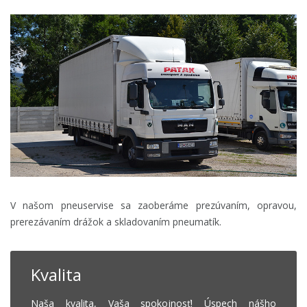
V našom pneuservise sa zaoberáme prezúvaním, opravou,
prerezávaním drážok a skladovaním pneumatík.
Kvalita
Naša kvalita, Vaša spokojnosť! Úspech nášho