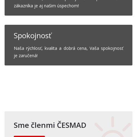
zákazníka je aj našim úspechom!
Spokojnosť
Naša rýchlosť, kvalita a dobrá cena, Vaša spokojnosť
je zaručená!
Sme členmi ČESMAD