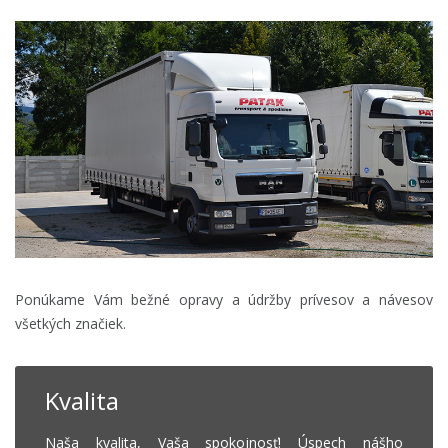
Ponúkame
Vám
bežné opravy a údržby prívesov a návesov
všetkých značiek.
Kvalita
Naša kvalita, Vaša spokojnosť! Úspech nášho