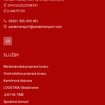
IČ DPH:SK2022598391
IČO:44079729
00421-905-493-401
pataktransport@pataktransport.com
SLUŽBY
Medzinárodná preprava tovaru
Vnútroštátna preprava tovaru
Kamiónová doprava
LOGISTIKA/Skladovanie
JUST-IN-TIME
Špedičná činnosť