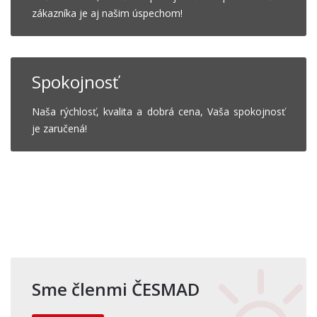
zákazníka je aj našim úspechom!
Spokojnosť
Naša rýchlosť, kvalita a dobrá cena, Vaša spokojnosť
je zaručená!
Sme členmi ČESMAD