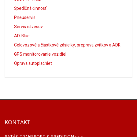
Špedičná činnosť
Pneuservis
Servis návesov
AD-Blue
Celovozové a čiastkové zásielky, preprava zvitkov a ADR
GPS monitorovanie vozidiel
Oprava autoplachiet
KONTAKT
PATÁK TRANSPORT & SPEDITION s.r.o.