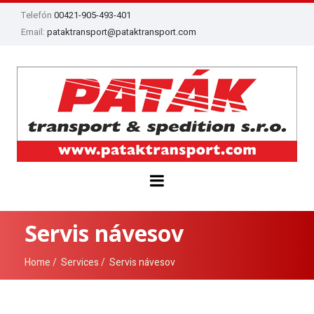
Telefón
00421-905-493-401
Email:
pataktransport@pataktransport.com
Servis návesov
Home
Services
Servis návesov