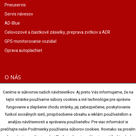
Pneuservis
Servis návesov
AD-Blue
Celovozové a čiastkové zásielky, preprava zvitkov a ADR
GPS monitorovanie vozidiel
Oprava autoplachiet
O NÁS
Spoločnosť PATÁK TRANSPORT & SPEDITION s.r.o. pôsobí na
Ceníme si súkromie našich návštevníkov. Aj preto Vás informujeme, že na
dopravnom trhu od roku 1996. Počas svojho pôsobenia na
tejto stránke používame súbory cookies a iné technológie pre správne
dopravnom trhu sa zameriava na prepravu tovaru vrámci
fungovanie a zlepšenie chodu stránky, jej zabezpečenie, poskytovanie
Európskej Únie a na prepravu nebezpečného tovaru podľa
funkcií sociálnych sietí, prispôsobenie obsahu a reklám používateľom a
medzinárodného dohovoru ADR.
analýzu návštevnosti a správania používateľov. Pre viac informácií si
prečítajte naše Podmienky používania súborov cookies. Rovnako sa prosím