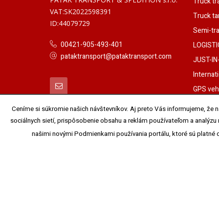
Truck tr
VAT:SK2022598391
Truck ta
ID:44079729
Semi-trai
00421-905-493-401
LOGISTI
pataktransport@pataktransport.com
JUST-IN
Internat
GPS vehi
Full load
Ceníme si súkromie našich návštevníkov. Aj preto Vás informujeme, že na
transpor
sociálnych sietí, prispôsobenie obsahu a reklám používateľom a analýzu
Freight 
našimi novými Podmienkami používania portálu, ktoré sú platné
Domestic
AD-Blue
Tyre rep