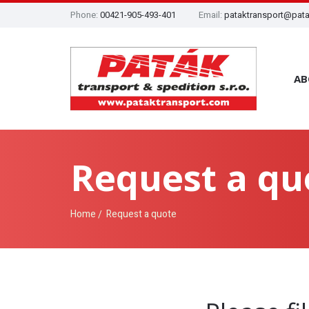
Phone:
00421-905-493-401
Email:
pataktransport@pata
AB
Request a qu
Home
Request a quote