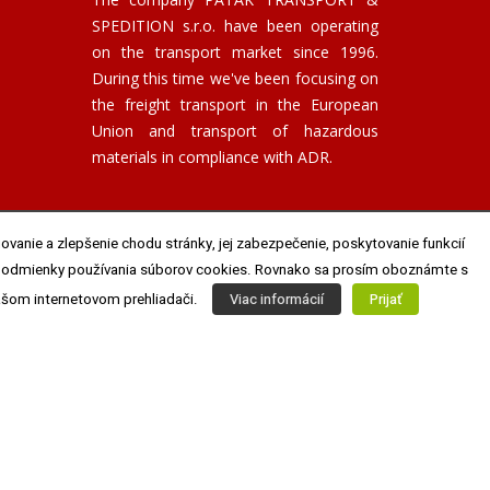
SPEDITION s.r.o. have been operating
on the transport market since 1996.
During this time we've been focusing on
the freight transport in the European
Union and transport of hazardous
materials in compliance with ADR.
ovanie a zlepšenie chodu stránky, jej zabezpečenie, poskytovanie funkcií
aše Podmienky používania súborov cookies. Rovnako sa prosím oboznámte s
ašom internetovom prehliadači.
Viac informácií
Prijať