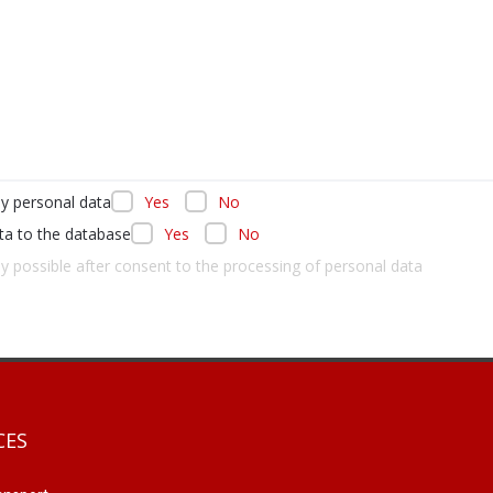
y personal data
Yes
No
ta to the database
Yes
No
ly possible after consent to the processing of personal data
CES