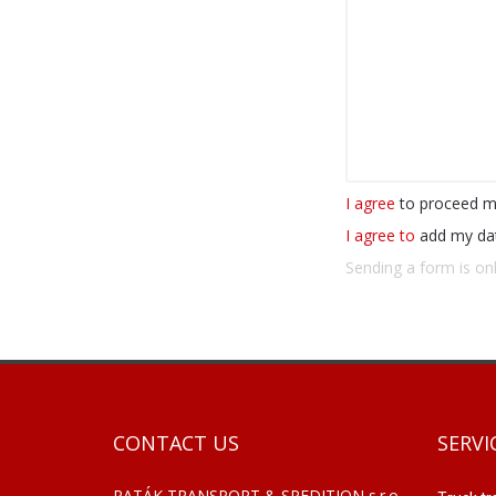
I agree
to proceed m
I agree to
add my da
Sending a form is on
CONTACT US
SERVI
PATÁK TRANSPORT & SPEDITION s.r.o.