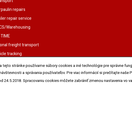
ansport
rpaulin repairs
ler repair service
CS/Warehousing
-TIME
ional freight transport
cle tracking
s and part loads, coil and ADR
 tejto stránke používame súbory cookies a iné technológie pre správne fung
t
 návštevnosti a správania používateľov. Pre viac informácií si prečítajte n
forwarding
 od 24.5.2018. Spracovaniu cookies môžete zabrániť zmenou nastavenia vo v
 freight transport
air service