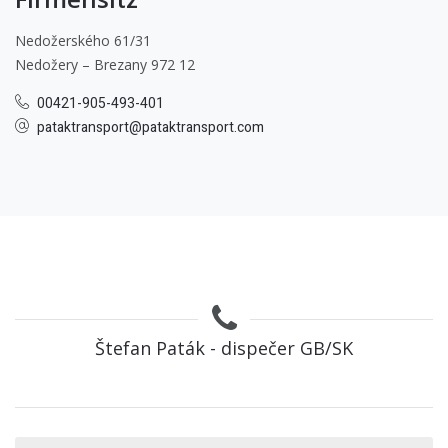
Nedožerského 61/31
Nedožery – Brezany 972 12
00421-905-493-401
pataktransport@pataktransport.com
Štefan Paták - dispečer GB/SK