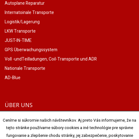
Autoplane Reparatur
Internatoinale Transporte
Logistik/Lagerung
LKW Transporte
JUST-IN-TIME
GPS Überwachungssystem
Voll -undTeilladungen, Coil-Transporte und ADR
Nationale Transporte
AD-Blue
ÜBER UNS
Die Gesellschaft PATÁK TRANSPORT & SPEDITION s.r.o. ist
Ceníme si súkromie našich návštevníkov. Aj preto Vás informujeme, že na
seitdem Jahr 1996 im Verkehrsmarkttätig. Wirorientierenuns vor
tejto stránke používame súbory cookies a iné technológie pre správne
allemandie Sendungen im Rahmenaller Staaten der
fungovanie a zlepšenie chodu stránky, jej zabezpečenie, poskytovanie