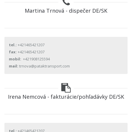
Martina Trnová - dispečer DE/SK
tel.:
+421465421207
fax:
+421465421207
mobil:
+421908125594
mail:
trnova@pataktransport.com
Irena Nemcová - fakturácie/pohľadávky DE/SK
tel.:
+421465421207